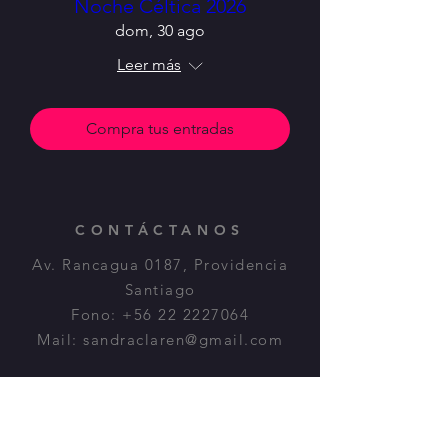
Noche Céltica 2026
dom, 30 ago
Leer más
Compra tus entradas
CONTÁCTANOS
Av. Rancagua 0187, Providencia
Santiago
Fono:
+56 22 2227064
Mail:
sandraclaren@gmail.com