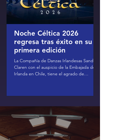
Noche Céltica 2026
regresa tras éxito en su
primera edición
La Compañía de Danzas Irlandesas Sandra
Claren con el auspicio de la Embajada de
Irlanda en Chile, tiene el agrado de
presentar nuevamente "Noche Céltica", un
espectáculo que regresa tras el gran éxito
de su primera edición en 2025, invitando al
público a reencontrarse con la magia, la
energía y la emoción de las tradiciones de
Irlanda. Bajo la dirección y puesta en escena
general de Sandra Claren, y con
coreografías originales de José y Miguel
Suazo Claren, esta nueva versió