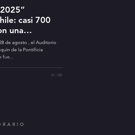
 2025”
ile: casi 700
on una
gica
8 de agosto , el Auditorio
uín de la Pontificia
 fue...
ORARIO