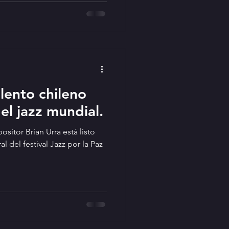
ción de las tradiciones de
puesta en escena general de
afías originales de José y
eva versió
alento chileno
el jazz mundial.
ositor Brian Urra está listo
l del festival Jazz por la Paz