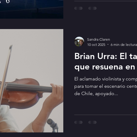
la magia, la energía y la emo
Irlanda. Bajo la dirección y 
Sandra Claren, y con coreogr
Miguel Suazo Claren, esta nu
Sandra Claren
10 oct 2025
6 min de lectura
Brian Urra: El t
que resuena en 
El aclamado violinista y comp
para tomar el escenario centra
de Chile, apoyado...