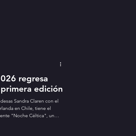
2026 regresa
u primera edición
desas Sandra Claren con el
landa en Chile, tiene el
ente "Noche Céltica", un
 el gran éxito de su primera
l público a reencontrarse con