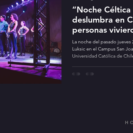
“Noche Céltica
deslumbra en Ch
personas vivier
experiencia má
La noche del pasado jueves 2
Luksic en el Campus San Joaq
Universidad Católica de Chile
H