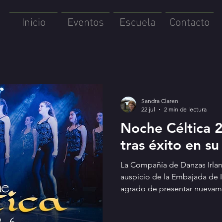
Inicio
Eventos
Escuela
Contacto
Sandra Claren
22 jul
2 min de lectura
Noche Céltica 
tras éxito en s
La Compañía de Danzas Irlan
auspicio de la Embajada de Ir
agrado de presentar nuevam
espectáculo que regresa tras
edición en 2025, invitando a